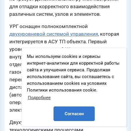
для отладки корректного взаимодействия
различных систем, узлов и элементов.
УРГ оснащен полнокомплектной
двухуровневой системой управления
, которая
интегрируется в АСУ ТП объекта. Первый
уровень — локальная САУ — размещается
внутри установки в специальном отсеке,
Мы используем cookies и сервисы
интернет-аналитики для корректной работы
отделенном от технологической части
сайта и улучшения сервиса. Продолжая
газонепроницаемой огнестойкой
использование сайта, вы соглашаетесь с
перегородкой. Второй уровень — пульт
использованием cookies на условиях
дистанционного управления
Политики использования cookie.
(автоматизированное рабочее место
Подробнее
оператора) — располагается в диспетчерской
электростанции.
Согласен
Двухуровневая САУ обеспечит управление
технологическими процессами