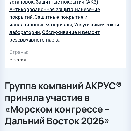
установок
,
Защитные покрытия (АКЗ)
,
Антикоррозионная защита, нанесение
покрытий
,
Защитные покрытия и
изоляционные материалы
,
Услуги химической
лаборатории
,
Обслуживание и ремонт
резервуарного парка
Страны
Россия
Группа компаний АКРУС®
приняла участие в
«Морском конгрессе –
Дальний Восток 2026»