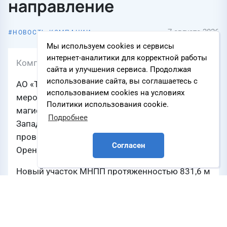
направление
7 августа 2026
НОВОСТЬ КОМПАНИИ
Мы используем cookies и сервисы
интернет-аналитики для корректной работы
Компания
АО «Транснефть – Урал»
сайта и улучшения сервиса. Продолжая
использование сайта, вы соглашаетесь с
АО «Транснефть — Урал» выполнило комплекс
использованием cookies на условиях
мероприятий по подключению нового участка
Политики использования cookie.
магистрального нефтепродуктопровода Уфа —
Подробнее
Западное направление (МНПП УЗН). Работы
проводились в Бугурусланском районе
Согласен
Оренбургской области.
Новый участок МНПП протяженностью 831,6 м
построен из стальных прямошовных
электросварных труб диаметром 530 мм
с толщиной стенки 9 мм и нанесенным
в заводских условиях антикоррозионным