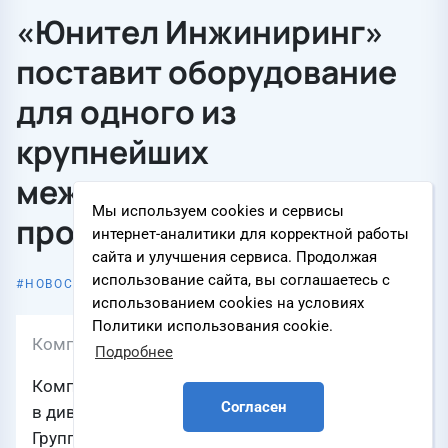
«Юнител Инжиниринг»
поставит оборудование
для одного из
крупнейших
международных
Мы используем cookies и сервисы
проектов «Росатома»
интернет-аналитики для корректной работы
сайта и улучшения сервиса. Продолжая
использование сайта, вы соглашаетесь с
7 августа 2026
НОВОСТЬ КОМПАНИИ
использованием cookies на условиях
Политики использования cookie.
Компания
ООО «Юнител Инжиниринг»
Подробнее
Компания «Юнител Инжиниринг» (входит
Согласен
в дивизион «Системы автоматизации и связи»
Группы «НЭК») поставит оборудование