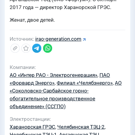
2017 года — директор Харанорской ГРЭС.
Женат, двое детей.
Источник
irao-generation.com
Компании
АО «Интер РАО - Электрогенерация»
,
ПАО
«Форвард Энерго»
,
Филиал «Челябэнерго»
,
АО
«Соколовско-Сарбайское горно-
обогатительное производственное
объединение» (ССГПО)
Электростанции
Харанорская ГРЭС
,
Челябинская ТЭЦ-2
,
Челябинская ТЭЦ-1
,
Аргаяшская ТЭЦ
,