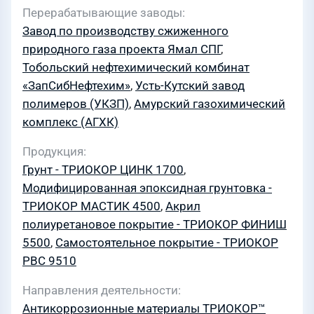
Перерабатывающие заводы
Завод по производству сжиженного
природного газа проекта Ямал СПГ
,
Тобольский нефтехимический комбинат
«ЗапСибНефтехим»
,
Усть-Кутский завод
полимеров (УКЗП)
,
Амурский газохимический
комплекс (АГХК)
Продукция
Грунт - ТРИОКОР ЦИНК 1700
,
Модифицированная эпоксидная грунтовка -
ТРИОКОР МАСТИК 4500
,
Акрил
полиуретановое покрытие - ТРИОКОР ФИНИШ
5500
,
Самостоятельное покрытие - ТРИОКОР
PBC 9510
Направления деятельности
Антикоррозионные материалы ТРИОКОР™