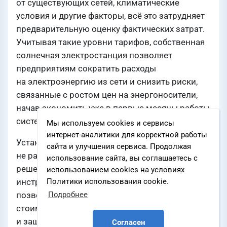
от существующих сетей, климатические
условия и другие факторы, всё это затрудняет
предварительную оценку фактических затрат.
Учитывая такие уровни тарифов, собственная
солнечная электростанция позволяет
предприятиям сократить расходы
на электроэнергию из сети и снизить риски,
связанные с ростом цен на энергоносители,
начав экономить уже в первые месяцы работы
системы.
Мы используем cookies и сервисы
интернет-аналитики для корректной работы
Установка солнечных панелей уже
сайта и улучшения сервиса. Продолжая
не рассматривается как экспериментальное
использование сайта, вы соглашаетесь с
решение. Это полноценный финансовый
использованием cookies на условиях
инструмент с чёткой экономической моделью,
Политики использования cookie.
позволяющий компаниям зафиксировать
Подробнее
стоимость киловатт-часа на ближайшие 30 лет
и защитить свой бюджет от постоянного роста
Согласен