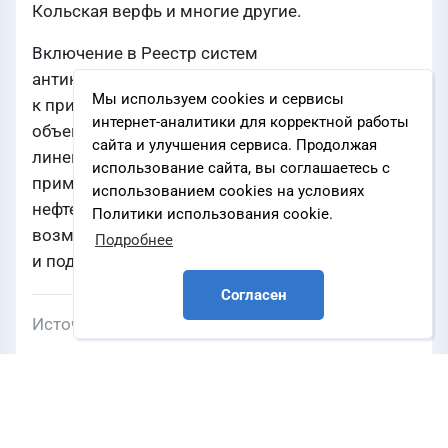
Кольская верфь и многие другие.
Включение в Реестр систем
антикоррозионных покрытий, рекомендуемых
Мы используем cookies и сервисы
к применению при строительстве и ремонте
интернет-аналитики для корректной работы
объектов ПАО «НК «Роснефть» означает, что
сайта и улучшения сервиса. Продолжая
линейка материалов ТРИОКОР доступна для
использование сайта, вы соглашаетесь с
применения на самых ответственных объектах
использованием cookies на условиях
нефтегазового сектора, что открывает новые
Политики использования cookie.
возможности для наших партнеров
Подробнее
и подрядчиков.
Согласен
Источник
o3.com
НЕФТЬ И ГАЗ
СПГ
ХИМИЯ
Компании
Компания О3
,
ОАО «Ямал СПГ»
,
ПАО «НК