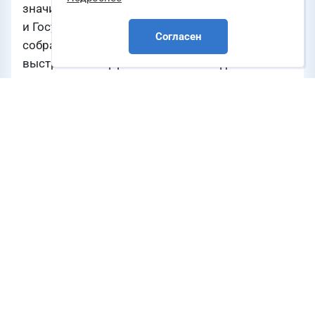
значимых объектах, как Большой театр
и Государственная Дума Федерального
Согласен
собрания РФ, позволяет «ССТэнергомонтаж»
выстраивать эффективное взаимодействие
между всеми участниками процесса —
проектировщиками, экспертными органами,
генеральным подрядчиком и поставщиками
оборудования, — обеспечивая слаженную
коммуникацию на всех этапах
и своевременное достижение целей,
поставленных городом Москвой.
Итог
Благодаря комплексному подходу —
от технического сопровождения