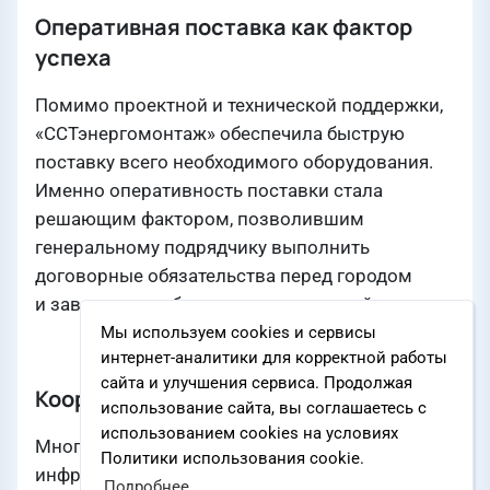
Оперативная поставка как фактор
успеха
Помимо проектной и технической поддержки,
«ССТэнергомонтаж» обеспечила быструю
поставку всего необходимого оборудования.
Именно оперативность поставки стала
решающим фактором, позволившим
генеральному подрядчику выполнить
договорные обязательства перед городом
и завершить работы в установленный срок.
Мы используем cookies и сервисы
интернет-аналитики для корректной работы
сайта и улучшения сервиса. Продолжая
Координация участников проекта
использование сайта, вы соглашаетесь с
использованием cookies на условиях
Многолетний опыт реализации
Политики использования cookie.
инфраструктурных проектов на таких
Подробнее