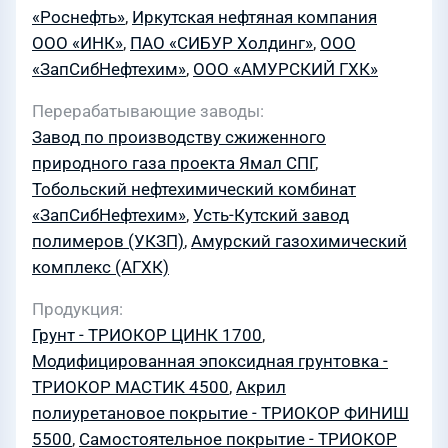
«Роснефть»
,
Иркутская нефтяная компания
ООО «ИНК»
,
ПАО «СИБУР Холдинг»
,
ООО
«ЗапСибНефтехим»
,
ООО «АМУРСКИЙ ГХК»
Перерабатывающие заводы
Завод по производству сжиженного
природного газа проекта Ямал СПГ
,
Тобольский нефтехимический комбинат
«ЗапСибНефтехим»
,
Усть-Кутский завод
полимеров (УКЗП)
,
Амурский газохимический
комплекс (АГХК)
Продукция
Грунт - ТРИОКОР ЦИНК 1700
,
Модифицированная эпоксидная грунтовка -
ТРИОКОР МАСТИК 4500
,
Акрил
полиуретановое покрытие - ТРИОКОР ФИНИШ
5500
,
Самостоятельное покрытие - ТРИОКОР