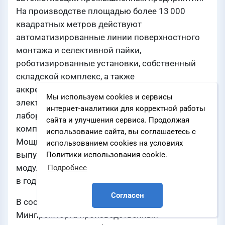
На производстве площадью более 13 000
квадратных метров действуют
автоматизированные линии поверхностного
монтажа и селективной пайки,
роботизированные установки, собственный
складской комплекс, а также
аккредитованные испытательная,
Мы используем cookies и сервисы
электротехническая и поверочная
интернет-аналитики для корректной работы
лаборатории. За последние три года группа
сайта и улучшения сервиса. Продолжая
компаний нарастила производство в 6,5 раз.
использование сайта, вы соглашаетесь с
Мощности производства позволяют
использованием cookies на условиях
выпускать до 600 000 печатных плат, 450 000
Политики использования cookie.
модулей, 25 000 терминалов и 3 000 шкафов
Подробнее
в год.
Согласен
В составе официальной делегации
Минпромторга производственный