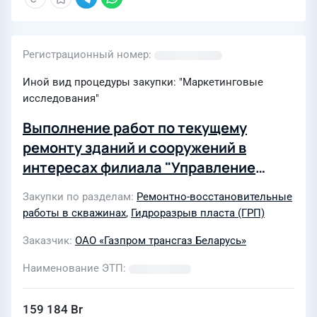
Регистрационный номер
Иной вид процедуры закупки: "Маркетинговые
исследования"
Выполнение работ по текущему
ремонту зданий и сооружений в
интересах филиала "Управление
интенсификации и ремонта скважин
Закупки по разделам
Ремонтно-восстановительные
ОАО "Газпром трансгаз Беларусь" в
работы в скважинах
,
Гидроразрыв пласта (ГРП)
2027 году
Заказчик
ОАО «Газпром трансгаз Беларусь»
Наименование ЭТП
159 184 Br