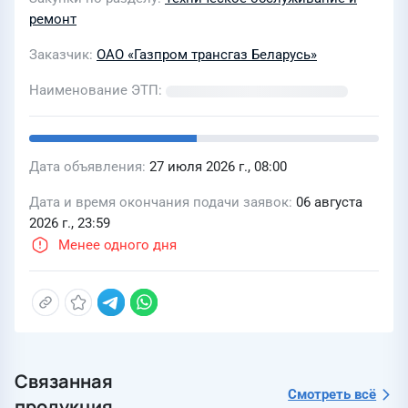
ОАО Газпром трансгаз Беларусь в
ремонт
2027 году
Заказчик
ОАО «Газпром трансгаз Беларусь»
Наименование ЭТП
Дата объявления
27 июля 2026 г., 08:00
Дата и время окончания подачи заявок
06 августа
2026 г., 23:59
Менее одного дня
Связанная
Смотреть всё
продукция