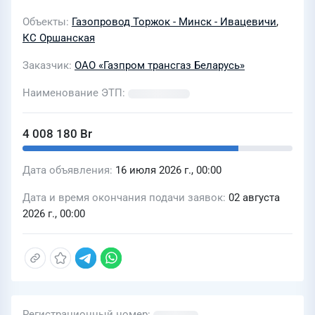
1, 2 пусковые комплексы в интересах
Объекты
Газопровод Торжок - Минск - Ивацевичи
,
ОАО «Газпром трансгаз Беларусь» в
КС Оршанская
2026-2027 годах»
Заказчик
ОАО «Газпром трансгаз Беларусь»
Наименование ЭТП
4 008 180 Br
Дата объявления
16 июля 2026 г., 00:00
Дата и время окончания подачи заявок
02 августа
2026 г., 00:00
Регистрационный номер