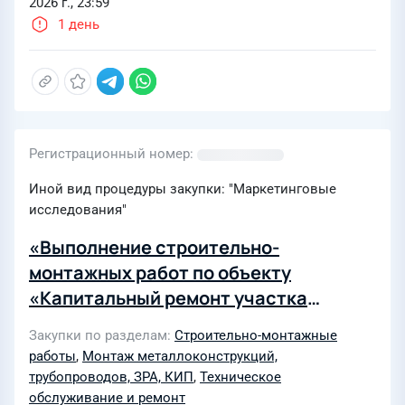
2026 г., 23:59
1 день
Регистрационный номер
Иной вид процедуры закупки: "Маркетинговые
исследования"
«Выполнение строительно-
монтажных работ по объекту
«Капитальный ремонт участка
линейной части, входного и
Закупки по разделам
Строительно-монтажные
выходного газопроводов КЦ-3 КС
работы
,
Монтаж металлоконструкций,
«Орша» МГ «Торжок-Минск-
трубопроводов, ЗРА, КИП
,
Техническое
Ивацевичи» 1 очередь строительства,
обслуживание и ремонт