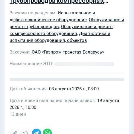
трубопроводов компрессорных
станций с помощью
Закупки по разделам
Испытательное и
автоматизированного
дефектоскопическое оборудование
,
Обслуживание и
диагностического комплекса в
ремонт трубопроводов
,
Обслуживание и ремонт
интересах ОАО «Газпром трансгаз
компрессорного оборудования
,
Диагностика и
испытания оборудования, объектов
Беларусь» на 2027 год
Заказчик
ОАО «Газпром трансгаз Беларусь»
Наименование ЭТП
Дата объявления
03 августа 2026 г., 08:00
Дата и время окончания подачи заявок
19 августа
2026 г., 10:00
13 дней