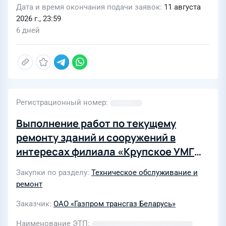
Дата и время окончания подачи заявок
11 августа
2026 г., 23:59
6 дней
Регистрационный номер
Выполнение работ по текущему
ремонту зданий и сооружений в
интересах филиала «Крупское УМГ
ОАО Газпром трансгаз Беларусь в
Закупки по разделу
Техническое обслуживание и
2027 году
ремонт
Заказчик
ОАО «Газпром трансгаз Беларусь»
Наименование ЭТП