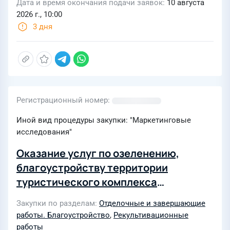
Дата и время окончания подачи заявок
10 августа
2026 г., 10:00
3 дня
Регистрационный номер
Иной вид процедуры закупки: "Маркетинговые
исследования"
Оказание услуг по озеленению,
благоустройству территории
туристического комплекса
«Березинская Дубрава» в интересах
Закупки по разделам
Отделочные и завершающие
филиала «Осиповичское УМГ ОАО
работы. Благоустройство
,
Рекультивационные
«Газпром трансгаз Беларусь»
работы