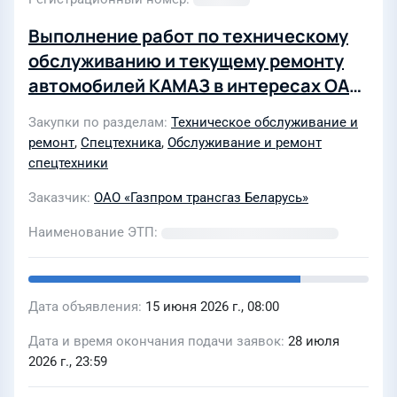
Выполнение работ по техническому
обслуживанию и текущему ремонту
автомобилей КАМАЗ в интересах ОАО
«Газпром трансгаз Беларусь» в 2027
Закупки по разделам
Техническое обслуживание и
году
ремонт
,
Спецтехника
,
Обслуживание и ремонт
спецтехники
Заказчик
ОАО «Газпром трансгаз Беларусь»
Наименование ЭТП
Дата объявления
15 июня 2026 г., 08:00
Дата и время окончания подачи заявок
28 июля
2026 г., 23:59