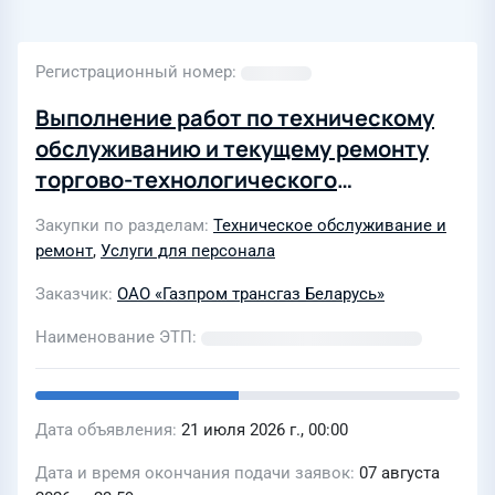
Регистрационный номер
Выполнение работ по техническому
обслуживанию и текущему ремонту
торгово-технологического
оборудования в интересах филиала
Закупки по разделам
Техническое обслуживание и
«Управление по организации
ремонт
,
Услуги для персонала
общественного питания ОАО Газпром
Заказчик
ОАО «Газпром трансгаз Беларусь»
трансгаз Беларусь в 2027 году
(Повторная)
Наименование ЭТП
Дата объявления
21 июля 2026 г., 00:00
Дата и время окончания подачи заявок
07 августа