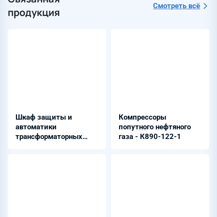
Смотреть всё
продукция
Шкаф защиты и
Компрессоры
автоматики
попутного нефтяного
трансформаторных
газа - К890-122-1
вводов 6 - 35 кВ с
быстрым АВР - ШЭРА-
ВВ-2002