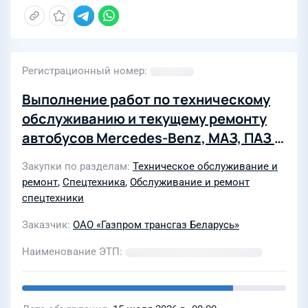
Регистрационный номер
Выполнение работ по техническому
обслуживанию и текущему ремонту
автобусов Mercedes-Benz, МАЗ, ПАЗ в
интересах ОАО «Газпром трансгаз
Закупки по разделам
Техническое обслуживание и
Беларусь» в 2027 году
ремонт
,
Спецтехника
,
Обслуживание и ремонт
спецтехники
Заказчик
ОАО «Газпром трансгаз Беларусь»
Наименование ЭТП