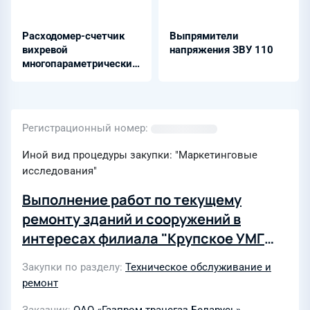
Расходомер-счетчик
Выпрямители
вихревой
напряжения ЗВУ 110
многопараметрический
- ЭМИС-ВИХРЬ 200 (3 в
1)
Регистрационный номер
Иной вид процедуры закупки: "Маркетинговые
исследования"
Выполнение работ по текущему
ремонту зданий и сооружений в
интересах филиала "Крупское УМГ
ОАО "Газпром трансгаз Беларусь" в
Закупки по разделу
Техническое обслуживание и
2027 году
ремонт