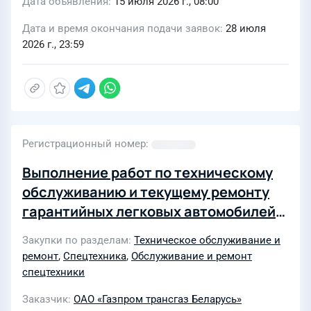
Дата объявления
15 июля 2026 г., 08:00
Дата и время окончания подачи заявок
28 июля
2026 г., 23:59
Регистрационный номер
Выполнение работ по техническому
обслуживанию и текущему ремонту
гарантийных легковых автомобилей
Geely в интересах ОАО «Газпром
Закупки по разделам
Техническое обслуживание и
трансгаз Беларусь» в 2027 году
ремонт
,
Спецтехника
,
Обслуживание и ремонт
спецтехники
Заказчик
ОАО «Газпром трансгаз Беларусь»