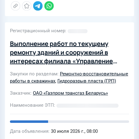
Регистрационный номер
Выполнение работ по текущему
ремонту зданий и сооружений в
интересах филиала «Управление
интенсификации и ремонта скважин
Закупки по разделам
Ремонтно-восстановительные
ОАО Газпром трансгаз Беларусь в
работы в скважинах
,
Гидроразрыв пласта (ГРП)
2027 году
Заказчик
ОАО «Газпром трансгаз Беларусь»
Наименование ЭТП
Дата объявления
30 июля 2026 г., 08:00