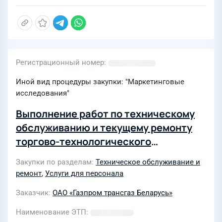
Регистрационный номер
Иной вид процедуры закупки: "Маркетинговые
исследования"
Выполнение работ по техническому
обслуживанию и текущему ремонту
торгово-технологического
оборудования в интересах филиала
Закупки по разделам
Техническое обслуживание и
«Управление по организации
ремонт
,
Услуги для персонала
общественного питания ОАО
Заказчик
ОАО «Газпром трансгаз Беларусь»
«Газпром трансгаз Беларусь» в 2027
году
Наименование ЭТП