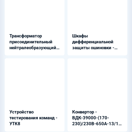
Трансформатор
Шкафы
присоединительный
дифференциальной
нейтралеобразующий
защиты ошиновки -
ТМПС 630/6 УХЛ1
Бреслер-01Х7.80Х
Устройство
Конвертор -
тестирования команд -
ВДК-39000-(170-
УТК8
230)/230В-650А-13/16-
12U