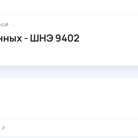
нга
Шкаф устройства сбора данных
нных - ШНЭ 9402