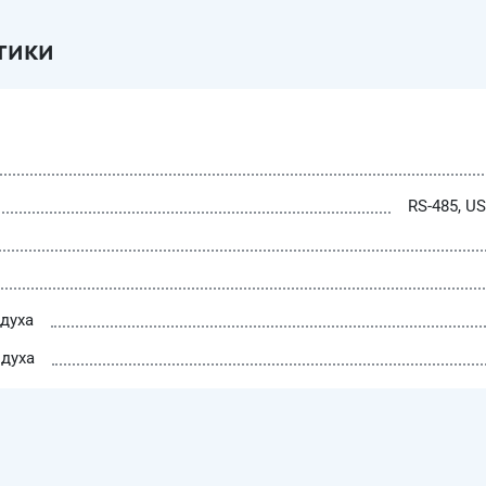
тики
RS-485, US
духа
духа