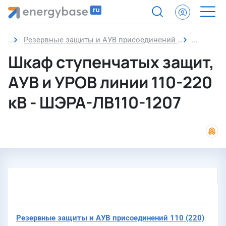
Резервные защиты и АУВ присоединений 110 (220) кВ
Шкаф сту
Шкаф ступенчатых защит,
АУВ и УРОВ линии 110-220
кВ - ШЭРА-ЛВ110-1207
Резервные защиты и АУВ присоединений 110 (220)