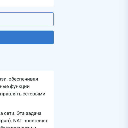
язи, обеспечивая
нные функции
управлять сетевыми
 сети. Эта задача
кран). NAT позволяет