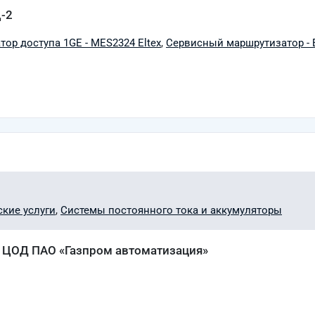
-2
ор доступа 1GE - MES2324 Eltex
,
Сервисный маршрутизатор - E
кие услуги
,
Системы постоянного тока и аккумуляторы
о ЦОД ПАО «Газпром автоматизация»