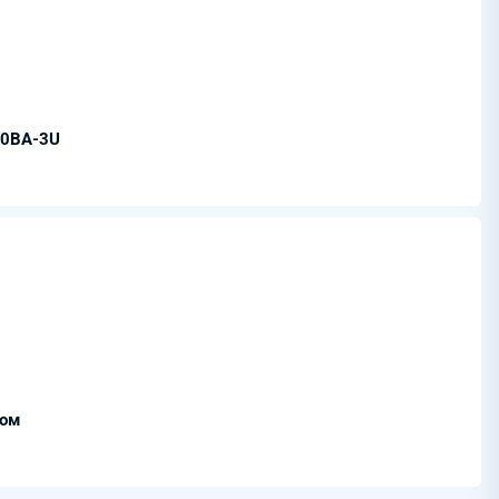
00BA-3U
дом