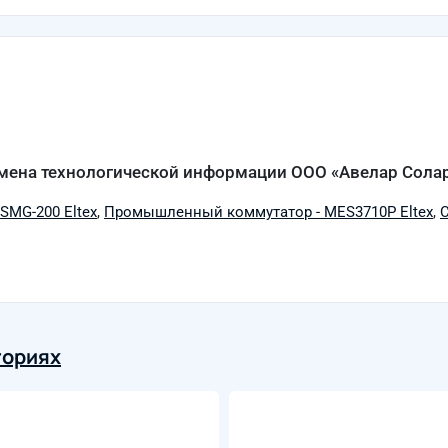
бмена технологической информации ООО «Авелар Сола
 SMG-200 Eltex
,
Промышленный коммутатор - MES3710P Eltex
,
гориях