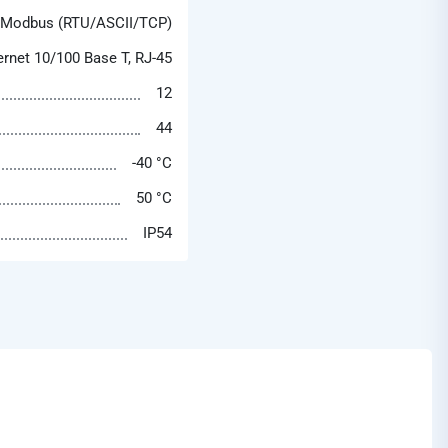
 Modbus (RTU/ASCII/TCP)
ernet 10/100 Base T, RJ-45
12
44
-40 °C
50 °C
IP54