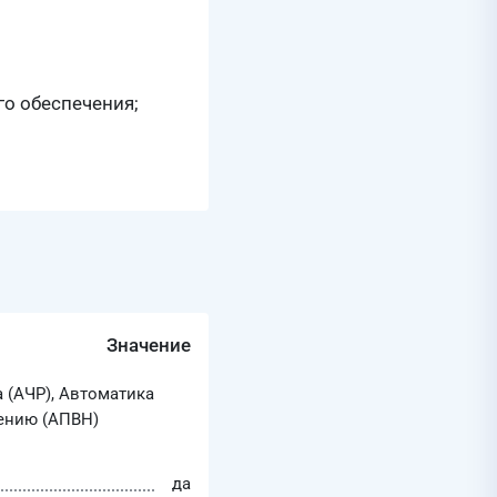
о обеспечения;
Значение
 (АЧР), Автоматика
ению (АПВН)
да