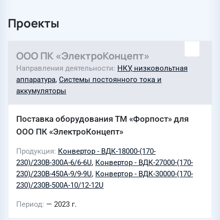
Проекты
ООО ПК «ЭлектроКонцепт»
Направления деятельности
НКУ, низковольтная
аппаратура
,
Системы постоянного тока и
аккумуляторы
Поставка оборудования ТМ «Форпост» для
ООО ПК «ЭлектроКонцепт»
Продукция
Конвертор - ВДК-18000-(170-
230)/230В-300А-6/6-6U
,
Конвертор - ВДК-27000-(170-
230)/230В-450А-9/9-9U
,
Конвертор - ВДК-30000-(170-
230)/230В-500А-10/12-12U
Период
— 2023 г.