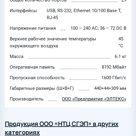
Общее количество портов
29
Интерфейсы
USB, RS-232, Ethernet 10/100 Base T,
RJ-45
Напряжение питания
100 – 240 AC; 36 – 72 DC В
Верхнее рабочее значение температуры
45
окружающего воздуха
°C
Масса
6.1 кг
Оперативная память
8192 Мбайт
Пропускная способность
1600 Гбит/с
Габаритные размеры (Ш×В×Г)
440×44×309 мм
Производитель
ООО «Предприятие «ЭЛТЕКС»
Продукция ООО «НТЦ СГЭП» в других
категориях