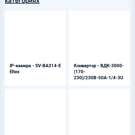
категориях
IP-камера - SV-BА314-Е
Конвертор - ВДК-3000-
Eltex
(170-
230)/230В-50А-1/4-3U