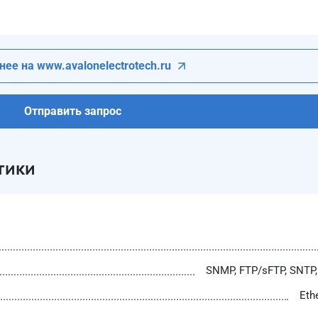
ее на www.avalonelectrotech.ru
Отправить запрос
тики
SNMP, FTP/sFTP, SNTP,
Eth