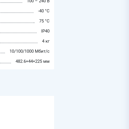
100 – 240 В
-40 °C
75 °C
IP40
4 кг
10/100/1000 Мбит/с
482.6×44×225 мм