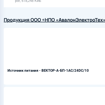
pdf, 618,248 КиБ
Продукция ООО «НПО «АвалонЭлектроТех» 
Источник питания - ВЕКТОР-А-БП-1AC/24DC/10