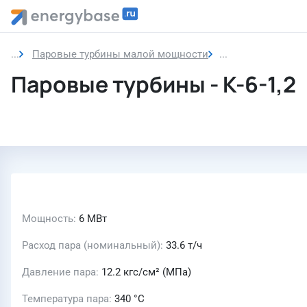
Паровые турбины малой мощности
Паровые турбин
Паровые турбины - К-6-1,2
Мощность
6 МВт
Расход пара (номинальный)
33.6 т/ч
Давление пара
12.2 кгс/см² (МПа)
Температура пара
340 °C