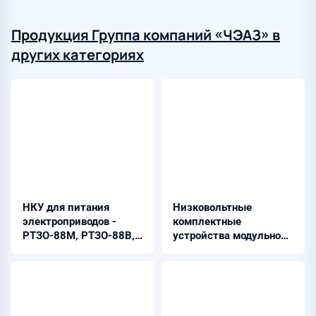
Продукция Группа компаний «ЧЭАЗ» в
других категориях
НКУ для питания
Низковольтные
электроприводов -
комплектные
РТЗО-88М, РТЗО-88В,
устройства модульной
РТЗО-88SE,
конструкции -
РТЗО-88BSO
МНС-2000