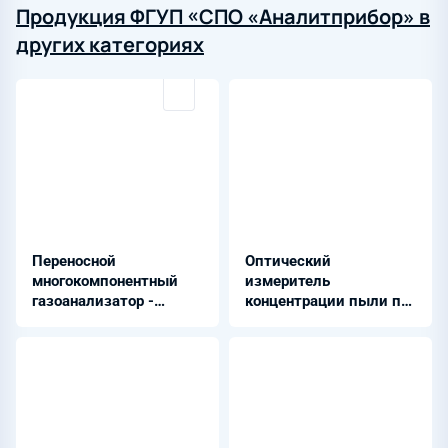
Продукция ФГУП «СПО «Аналитприбор» в
других категориях
Переносной
Оптический
многокомпонентный
измеритель
газоанализатор -
концентрации пыли по
АНКАТ-7664Микро
методу измерения
светопропускания -
ИКВЧ(м)