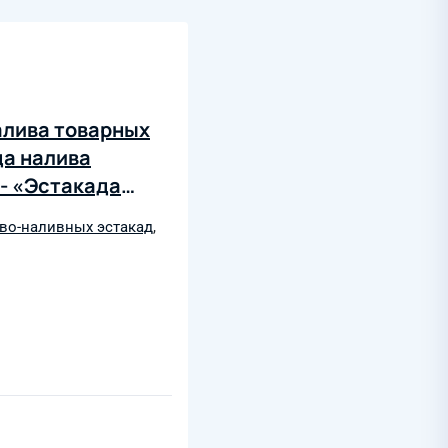
алива товарных
да налива
 - «Эстакада
евооружение»
во-наливных эстакад
,