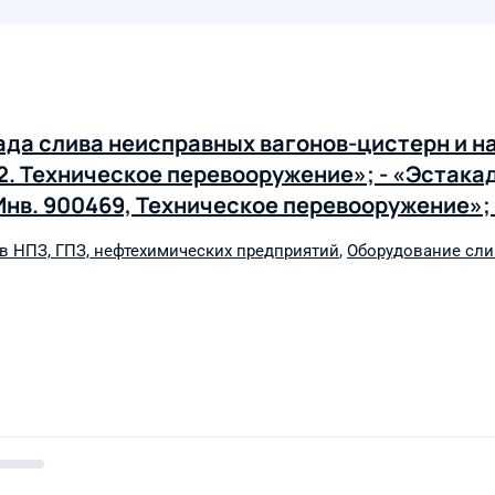
ада слива неисправных вагонов-цистерн и н
2. Техническое перевооружение»; - «Эстака
Инв. 900469, Техническое перевооружение»;
титул1170/4) Инв. 900471, Техническое пер
в НПЗ, ГПЗ, нефтехимических предприятий
,
Оборудование сли