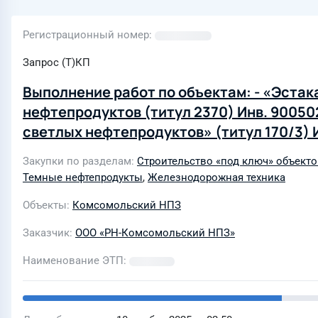
Регистрационный номер
Запрос (Т)КП
Выполнение работ по объектам: - «Эстак
нефтепродуктов (титул 2370) Инв. 90050
светлых нефтепродуктов» (титул 170/3) 
слива и налива темных нефтепродуктов (
Закупки по разделам
Строительство «под ключ» объекто
Темные нефтепродукты
,
Железнодорожная техника
Объекты
Комсомольский НПЗ
Заказчик
ООО «РН-Комсомольский НПЗ»
Наименование ЭТП