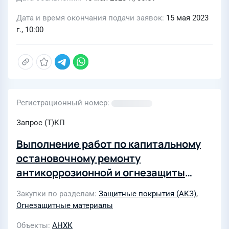
Дата и время окончания подачи заявок
15 мая 2023
г., 10:00
Регистрационный номер
Запрос (Т)КП
Выполнение работ по капитальному
остановочному ремонту
антикоррозионной и огнезащиты
оборудования и трубопроводов блока
Закупки по разделам
Защитные покрытия (АКЗ)
,
131 цеха 39/61 ПНХ АО «АНХК»
Огнезащитные материалы
Объекты
АНХК