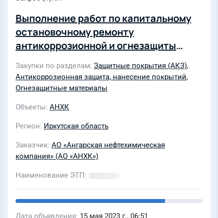
Выполнение работ по капитальному
остановочному ремонту
антикоррозионной и огнезащиты
оборудования, трубопроводов,
Закупки по разделам
Защитные покрытия (АКЗ)
,
металлоконструкций объектов ПНХ
Антикоррозионная защита, нанесение покрытий
,
АО «АНХК»
Огнезащитные материалы
Объекты
АНХК
Регион
Иркутская область
Заказчик
АО «Ангарская нефтехимическая
компания» (АО «АНХК»)
Наименование ЭТП
Дата объявления
15 мая 2023 г., 06:51