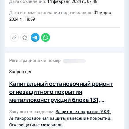
Дата объявления
14 февраля 2024 г., 07:48
Дата и время окончания подачи заявок
01 марта
2024 г., 18:59
Регистрационный номер
Запрос цен
Капитальный остановочный ремонт
огнезащитного покрытия
металлоконструкций блока 131,
объекта 961 цеха 39/61 ПНХ, здания
Закупки по разделам
Защитные покрытия (АКЗ)
,
установки Г-24 цеха 101 ПМ «АНХК»
Антикоррозионная защита, нанесение покрытий
,
Огнезащитные материалы