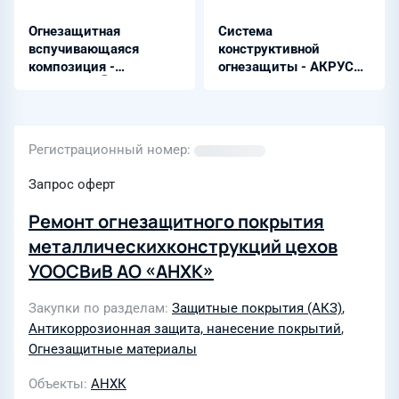
Огнезащитная
Система
вспучивающаяся
конструктивной
композиция -
огнезащиты - АКРУС®
ПЛАМКОРⓇ-302
ФМ
Регистрационный номер
Запрос оферт
Ремонт огнезащитного покрытия
металлическихконструкций цехов
УООСВиВ АО «АНХК»
Закупки по разделам
Защитные покрытия (АКЗ)
,
Антикоррозионная защита, нанесение покрытий
,
Огнезащитные материалы
Объекты
АНХК