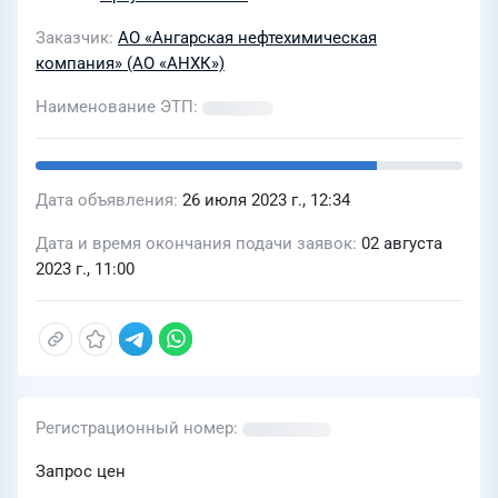
Лот 2. Капитальный остановочный
Заказчик
АО «Ангарская нефтехимическая
ремонт огнеупорной футеровки
компания» (АО «АНХК»)
установки 332, блока 123 цех 103 ПМ
АО «АНХК»
Наименование ЭТП
Дата объявления
26 июля 2023 г., 12:34
Дата и время окончания подачи заявок
02 августа
2023 г., 11:00
Регистрационный номер
Запрос цен