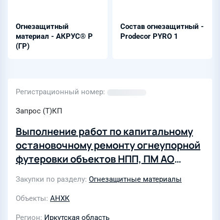
Огнезащитный
Состав огнезащитный -
материал - АКРУС® Р
Prodecor PYRO 1
(ГР)
Регистрационный номер
Запрос (Т)КП
Выполнение работ по капитальному
остановочному ремонту огнеупорной
футеровки объектов НПП, ПМ АО
«АНХК», в том числе: Лот 1.
Закупки по разделу
Огнезащитные материалы
Капитальный остановочный ремонт
огнеупорной футеровки блоков АТ, КК
Объекты
АНХК
установки ГК-3 цех 11 НПП АО «АНХК»
Регион
Иркутская область