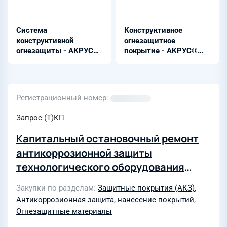
Система
Конструктивное
конструктивной
огнезащитное
огнезащиты - АКРУС®
покрытие - АКРУС®
ФМ
Конструктив ГР
Регистрационный номер
Запрос (Т)КП
Капитальный остановочный ремонт
антикоррозионной защиты
технологического оборудования
установки А-37/3, огнезащитного
Закупки по разделам
Защитные покрытия (АКЗ)
,
покрытия производственного здания
Антикоррозионная защита, нанесение покрытий
,
установки Г-24 цеха 101 ПМ АО "АНХК"
Огнезащитные материалы