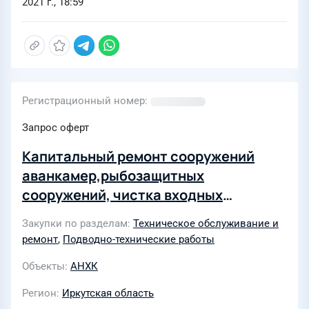
2021 г., 18:59
Регистрационный номер
Запрос оферт
Капитальный ремонт сооружений
аванкамер,рыбозащитных
сооружений, чистка входных
решеток, сеток, галерей иустановка/
Закупки по разделам
Техническое обслуживание и
снятие заглушек (водолазные
ремонт
,
Подводно-технические работы
работы) на объектах УООСВиВ АО
Объекты
АНХК
«АНХК» (3 лота)
Регион
Иркутская область