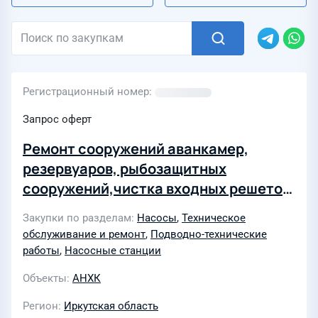
Регистрационный номер
Запрос оферт
Ремонт сооружений аванкамер,
резервуаров, рыбозащитных
сооружений,чистка входных решеток,
сеток, галерей и установка/снятие
Закупки по разделам
Насосы
,
Техническое
заглушек (водолазныеработы) на
обслуживание и ремонт
,
Подводно-технические
объектах УООСВиВ АО «АНХК»
работы
,
Насосные станции
Объекты
АНХК
Регион
Иркутская область