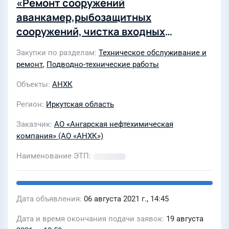
«Ремонт сооружений
аванкамер,рыбозащитных
сооружений, чистка входных
решеток, сеток, галерей и установка/
Закупки по разделам
Техническое обслуживание и
снятие заглушек (водолазные
ремонт
,
Подводно-технические работы
работы) на объектах УООСВиВ АО
Объекты
АНХК
«АНХК»
Регион
Иркутская область
Заказчик
АО «Ангарская нефтехимическая
компания» (АО «АНХК»)
Наименование ЭТП
Дата объявления
06 августа 2021 г., 14:45
Дата и время окончания подачи заявок
19 августа