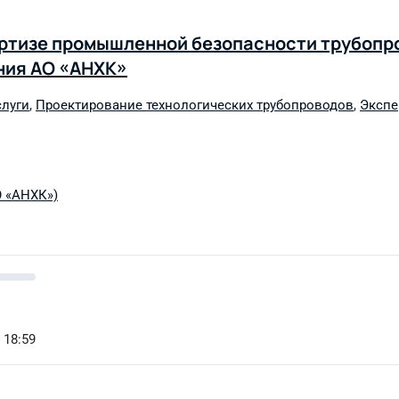
ертизе промышленной безопасности трубопр
ния АО «АНХК»
слуги
,
Проектирование технологических трубопроводов
,
Экспе
О «АНХК»)
 18:59