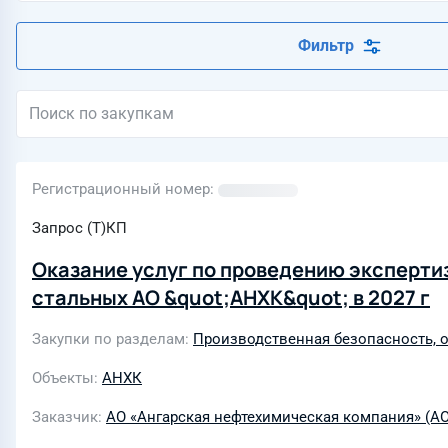
Фильтр
Регистрационный номер
Запрос (Т)КП
Оказание услуг по проведению эксперт
стальных АО &quot;АНХК&quot; в 2027 г
Закупки по разделам
Производственная безопасность, о
Объекты
АНХК
Заказчик
АО «Ангарская нефтехимическая компания» (А