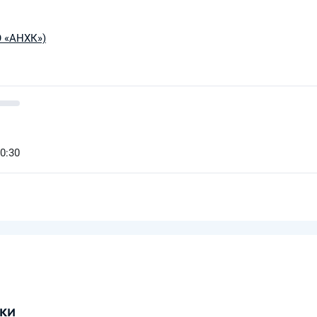
О «АНХК»)
10:30
ки