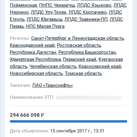
Пойменская
,
ПНПС Чекмагуш
,
ЛПДС Языково
,
ЛПДС
Нурлино
,
ЛПДС Улу-Теляк
,
ЛПДС Кропачево
,
ЛПДС
Еткуль
,
ЛПДС Юргамыш
,
ЛПДС Травники-ПП
,
ЛПДС
Пермь
,
НПС Малая Пурга
Регионы
Санкт-Петербург и Ленинградская область
,
Краснодарский край
,
Ростовская область
,
Республика Дагестан
,
Республика Башкортостан
,
Удмуртская Республика
,
Пермский край
,
Курганская
область
,
Челябинская область
,
Красноярский край
,
Новосибирская область
,
Томская область
Заказчик
ПАО «Транснефть»
Наименование ЭТП
294 666 098 ₽
Дата объявления
15 сентября 2017 г., 13:31