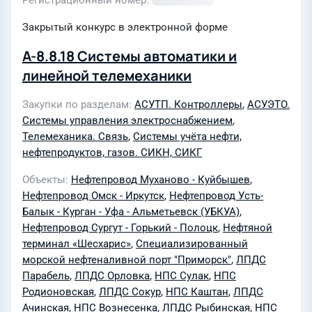
Регистрационный номер
Закрытый конкурс в электронной форме
А-8.8.18 Системы автоматики и
линейной телемеханики
Закупки по разделам
АСУТП. Контроллеры
,
АСУЭТО.
Системы управления электроснабжением
,
Телемеханика. Связь
,
Системы учёта нефти,
нефтепродуктов, газов. СИКН, СИКГ
Объекты
Нефтепровод Муханово - Куйбышев
,
Нефтепровод Омск - Иркутск
,
Нефтепровод Усть-
Балык - Курган - Уфа - Альметьевск (УБКУА)
,
Нефтепровод Сургут - Горький - Полоцк
,
Нефтяной
терминал «Шесхарис»
,
Специализированный
морской нефтеналивной порт "Приморск"
,
ЛПДС
Парабель
,
ЛПДС Орловка
,
НПС Сулак
,
НПС
Родионовская
,
ЛПДС Сокур
,
НПС Каштан
,
ЛПДС
Ачинская
,
НПС Вознесенка
,
ЛПДС Рыбинская
,
НПС