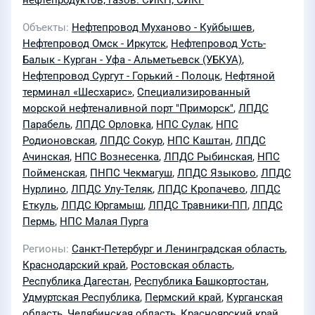
нефтепродуктов, газов. СИКН, СИКГ
Объекты
Нефтепровод Муханово - Куйбышев
,
Нефтепровод Омск - Иркутск
,
Нефтепровод Усть-
Балык - Курган - Уфа - Альметьевск (УБКУА)
,
Нефтепровод Сургут - Горький - Полоцк
,
Нефтяной
терминал «Шесхарис»
,
Специализированный
морской нефтеналивной порт "Приморск"
,
ЛПДС
Парабель
,
ЛПДС Орловка
,
НПС Сулак
,
НПС
Родионовская
,
ЛПДС Сокур
,
НПС Каштан
,
ЛПДС
Ачинская
,
НПС Вознесенка
,
ЛПДС Рыбинская
,
НПС
Пойменская
,
ПНПС Чекмагуш
,
ЛПДС Языково
,
ЛПДС
Нурлино
,
ЛПДС Улу-Теляк
,
ЛПДС Кропачево
,
ЛПДС
Еткуль
,
ЛПДС Юргамыш
,
ЛПДС Травники-ПП
,
ЛПДС
Пермь
,
НПС Малая Пурга
Регионы
Санкт-Петербург и Ленинградская область
,
Краснодарский край
,
Ростовская область
,
Республика Дагестан
,
Республика Башкортостан
,
Удмуртская Республика
,
Пермский край
,
Курганская
область
,
Челябинская область
,
Красноярский край
,