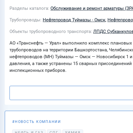
Разделы каталога
Обслуживание и ремонт арматуры (ЗР
Трубопроводы
Нефтепровод Туймазы - Омск
,
Нефтепровод 
Объекты трубопроводного транспорта
ЛПДС Субханкуло
АО «Транснефть — Урал» выполнило комплекс плановых 
трубопроводов на территории Башкортостана, Челябинск
нефтепроводов (МН) Туймазы — Омск — Новосибирск 1 и
давления, а также устранены 15 сварных присоединений
инспекционных приборов.
НОВОСТЬ КОМПАНИИ
20 июля 2026
НЕФТЬ И ГАЗ
СПГ
ХИМИЯ