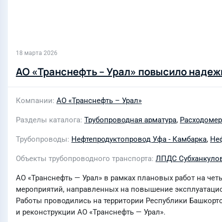
18 марта 2026
АО «Транснефть – Урал» повысило наде
Компании
АО «Транснефть – Урал»
Разделы каталога
Трубопроводная арматура
,
Расходомер
Трубопроводы
Нефтепродуктопровод Уфа - Камбарка
,
Неф
Объекты трубопроводного транспорта
ЛПДС Субханкуло
АО «Транснефть — Урал» в рамках плановых работ на ч
мероприятий, направленных на повышение эксплуатацио
Работы проводились на территории Республики Башкорто
и реконструкции АО «Транснефть — Урал».