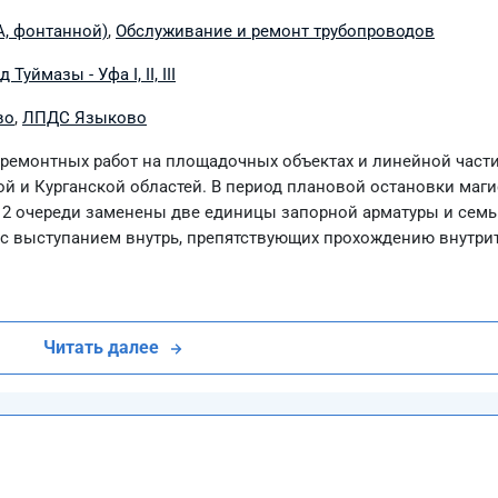
А, фонтанной)
,
Обслуживание и ремонт трубопроводов
Туймазы - Уфа I, II, III
во
,
ЛПДС Языково
ремонтных работ на площадочных объектах и линейной част
ой и Курганской областей. В период плановой остановки маг
 2 очереди заменены две единицы запорной арматуры и семь
 с выступанием внутрь, препятствующих прохождению внутри
Читать далее