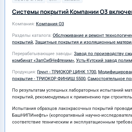
Системы покрытий Компании О3 включе
Компания
Компания О3
Разделы каталога
Обслуживание и ремонт технологиче
покрытий
,
Защитные покрытия и изоляционные матер
Перерабатывающие заводы
Завод по производству сж
комбинат «ЗапСибНефтехим»
,
Усть-Кутский завод полим
Продукция
Грунт - ТРИОКОР ЦИНК 1700
,
Модифицирован
покрытие - ТРИОКОР ФИНИШ 5500
,
Самостоятельное по
По результатам успешных лабораторных испытаний ма
покрытий, рекомендуемых к применению при строитель
Испытания образцов лакокрасочных покрытий проводил
БашНИПИнефть» (корпоративный научно-исследователь
соответствие техническим и эксплуатационным требов