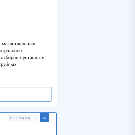
и магистральных
истральных
 отборных устройств
трубных