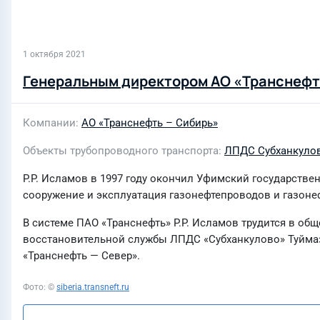
1 октября 2021
Генеральным директором АО «Транснефть
Компании
АО «Транснефть – Сибирь»
Объекты трубопроводного транспорта
ЛПДС Субханкуло
Р.Р. Исламов в 1997 году окончил Уфимский государств
сооружение и эксплуатация газонефтепроводов и газонеф
В системе ПАО «Транснефть» Р.Р. Исламов трудится в об
восстановительной службы ЛПДС «Субханкулово» Туймаз
«Транснефть — Север».
Фото: ©
siberia.transneft.ru