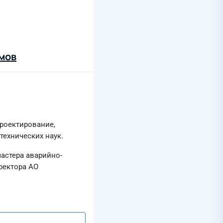
мов
Проектирование,
технических наук.
мастера аварийно-
ректора АО