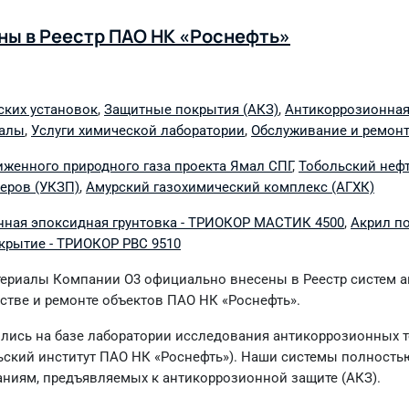
ны в Реестр ПАО НК «Роснефть»
ских установок
,
Защитные покрытия (АКЗ)
,
Антикоррозионная
иалы
,
Услуги химической лаборатории
,
Обслуживание и ремонт
иженного природного газа проекта Ямал СПГ
,
Тобольский неф
еров (УКЗП)
,
Амурский газохимический комплекс (АГХК)
ная эпоксидная грунтовка - ТРИОКОР МАСТИК 4500
,
Акрил п
крытие - ТРИОКОР PBC 9510
териалы Компании О3 официально внесены в Реестр систем 
стве и ремонте объектов ПАО НК «Роснефть».
ись на базе лаборатории исследования антикоррозионных т
ский институт ПАО НК «Роснефть»). Наши системы полность
аниям, предъявляемых к антикоррозионной защите (АКЗ).