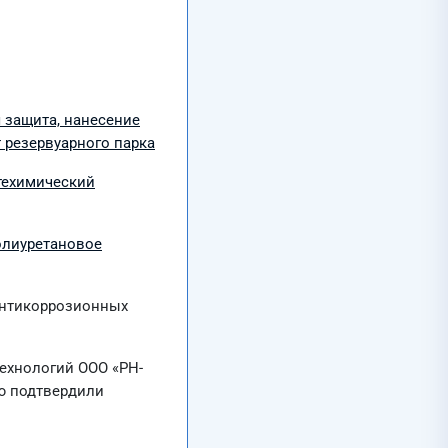
 защита, нанесение
 резервуарного парка
техимический
олиуретановое
антикоррозионных
ехнологий ООО «РН-
ю подтвердили