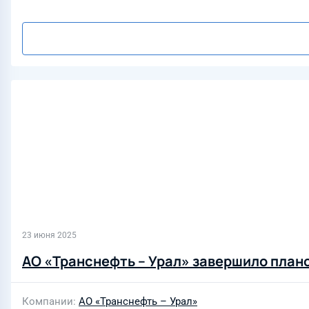
23 июня 2025
АО «Транснефть – Урал» завершило плано
Компании
АО «Транснефть – Урал»