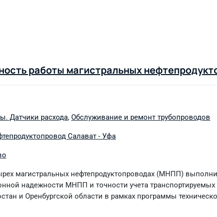
жность работы магистральных нефтепродукт
ы. Датчики расхода
,
Обслуживание и ремонт трубопроводов
тепродуктопровод Салават - Уфа
во
етырех магистральных нефтепродуктопроводах (МНПП) выполн
нной надежности МНПП и точности учета транспортируемых 
стан и Оренбургской области в рамках программы техническ