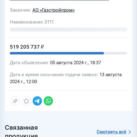
составе стройки Реконструкция
Заказчик
АО «Газстройпром»
магистральных газопроводов на
участке Уренгой-Перегребное-Ухта
Наименование ЭТП
(248/24) для нужд АО "Газстройпром"
519 205 737 ₽
Дата объявления
05 августа 2024 г., 18:37
Дата и время окончания подачи заявок
13 августа
2024 г., 12:00
Связанная
Смотреть всё
продукция