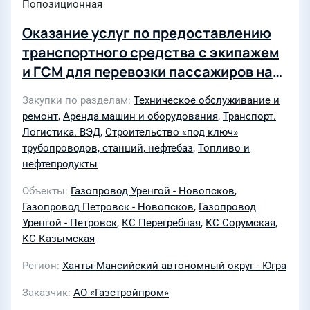
Попозиционная
Оказание услуг по предоставлению
транспортного средства с экипажем
и ГСМ для перевозки пассажиров на
объектах строительства
Закупки по разделам
Техническое обслуживание и
(Капитальный ремонт МГ Уренгой-
ремонт
,
Аренда машин и оборудования
,
Транспорт.
Новопсков (лупинг), Ду1400, инв.
Логистика. ВЭД
,
Строительство «под ключ»
№000182, ремонтируемый участок км
трубопроводов, станций, нефтебаз
,
Топливо и
нефтепродукты
515-551 (эксплуатационный км 515-
551). Сплошная замена труб.
Объекты
Газопровод Уренгой - Новопсков
,
Сорумское ЛПУМГ; Капитальный
Газопровод Петровск - Новопсков
,
Газопровод
Уренгой - Петровск
,
КС Перегребная
,
КС Сорумская
,
ремонт МГ Уренгой-Новопсков, инв.
КС Казымская
№000183, Ду1400, ремонтируемый
участок км 645,244 - 681,802
Регион
Ханты-Мансийский автономный округ - Югра
(эксплуатационный км 647,7-685).
Заказчик
АО «Газстройпром»
Сплошная замена труб. Казымское