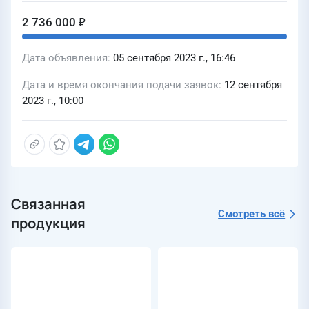
участок км 551-579. Сплошная замена
2 736 000 ₽
труб. Казымское ЛПУМГ; Капитальный
ремонт МГ Уренгой-Новопсков,
Дата объявления
05 сентября 2023 г., 16:46
Ду1400, ремонтируемый участок
714,790-730,450 (эксплуатационный
Дата и время окончания подачи заявок
12 сентября
2023 г., 10:00
км 718-734), инв.№000183. Замена
труб. Перегребненское ЛПУМГ) для
перевозки пассажиров для нужд ООО
«ГСП-Механизация»
Связанная
Смотреть всё
продукция