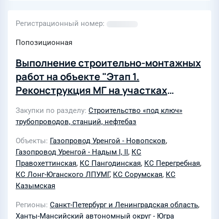
Регистрационный номер
Попозиционная
Выполнение строительно-монтажных
работ на объекте "Этап 1.
Реконструкция МГ на участках
Уренгой-Надым, Надым-Перегребное
Закупки по разделу
Строительство «под ключ»
(в границах зоны ответственности
трубопроводов, станций, нефтебаз
Ново-Уренгойского, Пангодинского,
Объекты
Газопровод Уренгой - Новопсков
,
Правохеттинского, Надымского,
Газопровод Уренгой - Надым I, II
,
КС
Лонг-Юганского, Сорумского,
Правохеттинская
,
КС Пангодинская
,
КС Перегребная
,
Казымского ЛПУ МГ филиалов ООО
КС Лонг-Юганского ЛПУМГ
,
КС Сорумская
,
КС
"Газпром трансгаз Югорск")". Лонг-
Казымская
Юганское, Сорумское, Казымское
Регионы
Санкт-Петербург и Ленинградская область
,
ЛПУ МГ (р-н Надым, Югорск) в
Ханты-Мансийский автономный округ - Югра