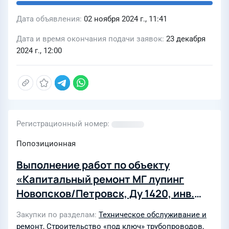
Дата объявления
02 ноября 2024 г., 11:41
Дата и время окончания подачи заявок
23 декабря
2024 г., 12:00
Регистрационный номер
Попозиционная
Выполнение работ по объекту
«Капитальный ремонт МГ лупинг
Новопсков/Петровск, Ду 1420, инв.
№000182, ремонтируемый участок км
Закупки по разделам
Техническое обслуживание и
503 - 515. Замена труб. Сорумское
ремонт
,
Строительство «под ключ» трубопроводов,