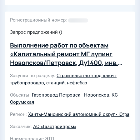
Регистрационный номер
Запрос предложений ()
Выполнение работ по объектам
«Капитальный ремонт МГ лупинг
Новопсков/Петровск, Ду1400, инв.
№000182, ремонтируемый участок км
Закупки по разделу
Строительство «под ключ»
503-515. Сплошная замена труб.
трубопроводов, станций, нефтебаз
Сорумское ЛПУМГ», «Капитальный
Объекты
Газопровод Петровск - Новопсков
,
КС
ремонт МГ лупинг Новопсков/
Сорумская
Петровск, Ду 1420, инв. № 000182,
ремонтируемый участок км 515-551.
Регион
Ханты-Мансийский автономный округ - Югра
Замена труб. Сорумское ЛПУМГ» ООО
Заказчик
АО «Газстройпром»
«Газпром трансгаз Югорск» в 2022 -
Наименование ЭТП