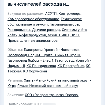
вычислителей расхода и
анализаторов влажности газа в 2022-
Закупки по разделам
АСУТП. Контроллеры
,
2023 гг. для нужд ООО «Газпром
Компрессорное оборудование
,
Техническое
трансгаз Югорск»
обслуживание и ремонт
,
Газоанализаторы
,
(0001/22/5.2/0024513/ТГЮгорск/К/
Расходомеры. Датчики расхода
,
Системы учёта
нефти, нефтепродуктов, газов. СИКН, СИКГ
,
ГОС/Э/18.03.2022)
Промышленные анализаторы
Объекты
Газопровод Уренгой - Новопсков
,
Газопровод Надым - Пунга - Нижняя Тура III
,
Газопровод Ямбург - Елец 1
,
Газопровод Уренгой -
Надым I, II
,
КС Пангодинская
,
КС Перегребная
,
КС
Таежная
,
КС Сорумская
Регионы
Ханты-Мансийский автономный округ -
Югра
,
Ямало-Ненецкий автономный округ
Заказчик
ООО «Газпром трансгаз Югорск»
Наименование ЭТП