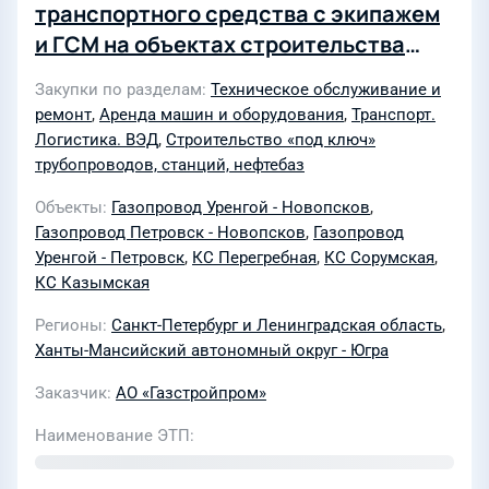
транспортного средства с экипажем
и ГСМ на объектах строительства
(Капитальный ремонт МГ Уренгой-
Закупки по разделам
Техническое обслуживание и
Новопсков (лупинг), Ду1400, инв.
ремонт
,
Аренда машин и оборудования
,
Транспорт.
№000182, ремонтируемый участок км
Логистика. ВЭД
,
Строительство «под ключ»
515-551 (эксплуатационный км 515-
трубопроводов, станций, нефтебаз
551). Сплошная замена труб.
Объекты
Газопровод Уренгой - Новопсков
,
Сорумское ЛПУМГ; Капитальный
Газопровод Петровск - Новопсков
,
Газопровод
ремонт МГ Уренгой-Новопсков, инв.
Уренгой - Петровск
,
КС Перегребная
,
КС Сорумская
,
КС Казымская
№000183, Ду1400, ремонтируемый
участок км 645,244 - 681,802
Регионы
Санкт-Петербург и Ленинградская область
,
(эксплуатационный км 647,7-685).
Ханты-Мансийский автономный округ - Югра
Сплошная замена труб. Казымское
Заказчик
АО «Газстройпром»
ЛПУМГ; Капитальный ремонт МГ
Наименование ЭТП
лупинг Новопсков/Петровск, инв.
№000175, Ду 1400, ремонтируемый