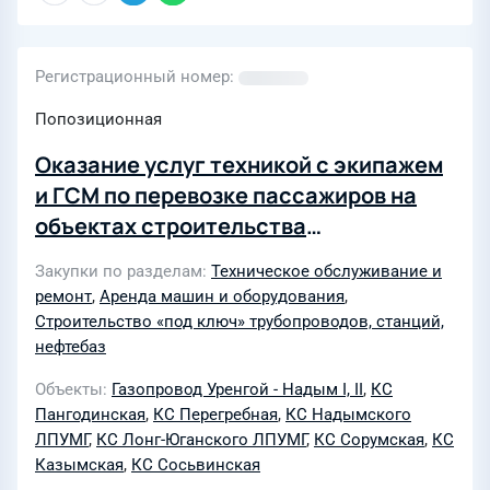
труб. Перегребненское ЛПУМГ"
(437/28) для нужд ООО "ГСП-
Механизация"
Регистрационный номер
Попозиционная
Оказание услуг техникой с экипажем
и ГСМ по перевозке пассажиров на
объектах строительства
"Капитальный ремонт и
Закупки по разделам
Техническое обслуживание и
реконструкция магистральных
ремонт
,
Аренда машин и оборудования
,
газопроводов в зонах
Строительство «под ключ» трубопроводов, станций,
ответственности Ново-Уренгойского
нефтебаз
ЛПУМГ, Пангодинского ЛПУМГ,
Объекты
Газопровод Уренгой - Надым I, II
,
КС
Надымского ЛПУМГ, Лонг-Юганского
Пангодинская
,
КС Перегребная
,
КС Надымского
ЛПУМГ, Сорумского ЛПУМГ,
ЛПУМГ
,
КС Лонг-Юганского ЛПУМГ
,
КС Сорумская
,
КС
Казымская
,
КС Сосьвинская
Казымского ЛПУМГ,