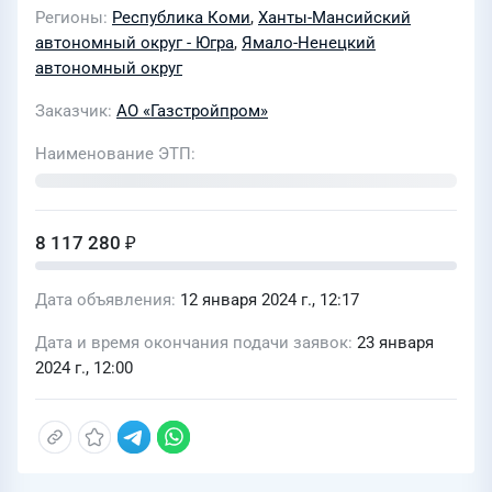
Перегребненского ЛПУМГ,
Регионы
Республика Коми
,
Ханты-Мансийский
Пунгинского ЛПУМГ, Сосьвинского
автономный округ - Югра
,
Ямало-Ненецкий
ЛПУМГ и Уральского ЛПУМГ" (440/26)
автономный округ
для нужд ООО "ГСП-Механизация"
Заказчик
АО «Газстройпром»
Наименование ЭТП
8 117 280 ₽
Дата объявления
12 января 2024 г., 12:17
Дата и время окончания подачи заявок
23 января
2024 г., 12:00