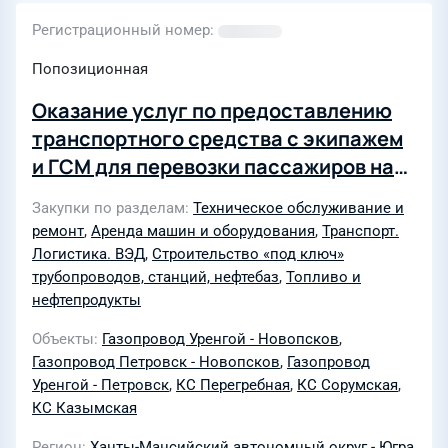
Регистрационный номер
Попозиционная
Оказание услуг по предоставлению
транспортного средства с экипажем
и ГСМ для перевозки пассажиров на
объектах строительства
Закупки по разделам
Техническое обслуживание и
(Капитальный ремонт МГ Уренгой-
ремонт
,
Аренда машин и оборудования
,
Транспорт.
Новопсков (лупинг), Ду1400, инв.
Логистика. ВЭД
,
Строительство «под ключ»
№000182, ремонтируемый участок км
трубопроводов, станций, нефтебаз
,
Топливо и
нефтепродукты
515-551 (эксплуатационный км 515-
551). Сплошная замена труб.
Объекты
Газопровод Уренгой - Новопсков
,
Сорумское ЛПУМГ. Капитальный
Газопровод Петровск - Новопсков
,
Газопровод
Уренгой - Петровск
,
КС Перегребная
,
КС Сорумская
,
ремонт МГ Уренгой-Новопсков, инв.
КС Казымская
№000183, Ду1400, ремонтируемый
участок км 645,244 - 681,802
Регион
Ханты-Мансийский автономный округ - Югра