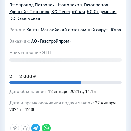
551). Сплошная замена труб.
Газопровод Петровск - Новопсков
,
Газопровод
Сорумское ЛПУМГ; Капитальный
Уренгой - Петровск
,
КС Перегребная
,
КС Сорумская
,
КС Казымская
ремонт МГ Уренгой-Новопсков, инв.
№000183, Ду1400, ремонтируемый
Регион
Ханты-Мансийский автономный округ - Югра
участок км 645,244 - 681,802
Заказчик
АО «Газстройпром»
(эксплуатационный км 647,7-685).
Сплошная замена труб. Казымское
Наименование ЭТП
ЛПУМГ; Капитальный ремонт МГ
лупинг Новопсков/Петровск, инв.
№000175, Ду 1400, ремонтируемый
2 112 000 ₽
участок км 551-579. Сплошная замена
Дата объявления
12 января 2024 г., 14:15
труб. Казымское ЛПУМГ; Капитальный
ремонт МГ Уренгой-Новопсков,
Дата и время окончания подачи заявок
22 января
Ду1400, ремонтируемый участок
2024 г., 12:00
714,790-730,450 (эксплуатационный
км 718-734), инв.№000183. Замена