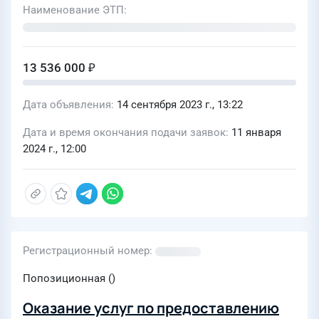
Наименование ЭТП
ЛПУМГ; Капитальный ремонт МГ
лупинг Новопсков/Петровск, инв.
№000175, Ду 1400, ремонтируемый
13 536 000 ₽
участок км 551-579. Сплошная замена
труб. Казымское ЛПУМГ; Капитальный
Дата объявления
14 сентября 2023 г., 13:22
ремонт МГ Уренгой-Новопсков,
Ду1400, ремонтируемый участок
Дата и время окончания подачи заявок
11 января
2024 г., 12:00
714,790-730,450 (эксплуатационный
км 718-734), инв.№000183. Замена
труб. Перегребненское ЛПУМГ) для
нужд ООО «ГСП-Механизация»
Регистрационный номер
Попозиционная ()
Оказание услуг по предоставлению