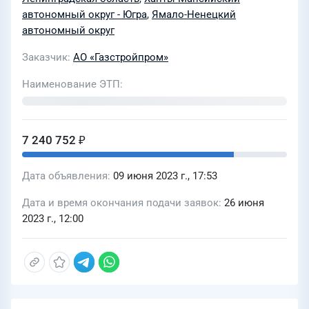
ЛПУМГ и Уральского ЛПУМГ) для нужд
автономный округ - Югра
,
Ямало-Ненецкий
автономный округ
ООО «ГСП-Механизации»
Заказчик
АО «Газстройпром»
Наименование ЭТП
7 240 752 ₽
Дата объявления
09 июня 2023 г., 17:53
Дата и время окончания подачи заявок
26 июня
2023 г., 12:00