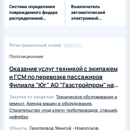
Система определения
Выключатель
поврежденного фидера
автоматический
распределенной
электронный
структуры
многоканальный -
РИТМ-К8-24DC/1-10A-
НО
Регистрационный номер
Попозиционная
Оказание услуг техникой с экипажем
и ГСМ по перевозке пассажиров
Филиала "Юг" АО "Газстройпром" на
объектах строительства
Закупки по разделам
Техническое обслуживание и
"Капитальный ремонт МГ Уренгой-
ремонт
,
Аренда машин и оборудования
,
Новопсков (лупинг), Ду1400, инв.
Строительство «под ключ» трубопроводов, станций,
№000182, ремонтируемый участок км
нефтебаз
515-551 (эксплуатационный км 515-
Объекты
Газопровод Уренгой - Новопсков
,