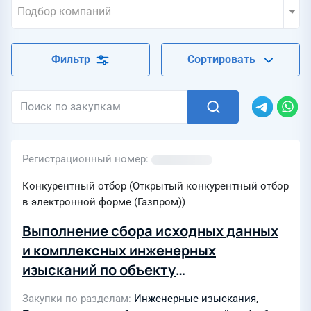
Подбор компаний
Фильтр
Сортировать
Регистрационный номер
Конкурентный отбор (Открытый конкурентный отбор
в электронной форме (Газпром))
Выполнение сбора исходных данных
и комплексных инженерных
изысканий по объекту
«Реконструкция магистральных
Закупки по разделам
Инженерные изыскания
,
газопроводов на участкеУренгой-