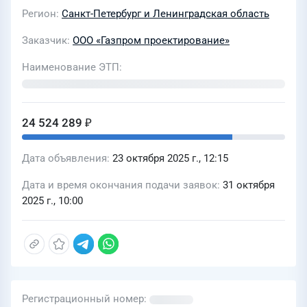
Юганская», КС «Сорумская», КС
Регион
Санкт-Петербург и Ленинградская область
«Новоказымская» для нужд ООО
"Газпром проектирование"
Заказчик
ООО «Газпром проектирование»
(25/2.3/00107248/ГППроект)
Наименование ЭТП
24 524 289 ₽
Дата объявления
23 октября 2025 г., 12:15
Дата и время окончания подачи заявок
31 октября
2025 г., 10:00
Регистрационный номер