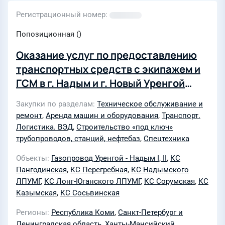
Регистрационный номер
Попозиционная ()
Оказание услуг по предоставлению
транспортных средств с экипажем и
ГСМ в г. Надым и г. Новый Уренгой
(Капитальный ремонт и
Закупки по разделам
Техническое обслуживание и
реконструкция магистральных
ремонт
,
Аренда машин и оборудования
,
Транспорт.
газопроводов в зонах
Логистика. ВЭД
,
Строительство «под ключ»
ответственности Ново-Уренгойского
трубопроводов, станций, нефтебаз
,
Спецтехника
ЛПУМГ, Пангодинского ЛПУМГ,
Объекты
Газопровод Уренгой - Надым I, II
,
КС
Надымского ЛПУМГ, Лонг-Юганского
Пангодинская
,
КС Перегребная
,
КС Надымского
ЛПУМГ, Сорумского ЛПУМГ,
ЛПУМГ
,
КС Лонг-Юганского ЛПУМГ
,
КС Сорумская
,
КС
Казымская
,
КС Сосьвинская
Казымского ЛПУМГ,
Перегребненского ЛПУМГ,
Регионы
Республика Коми
,
Санкт-Петербург и
Пунгинского ЛПУМГ, Сосьвинского
Ленинградская область
,
Ханты-Мансийский