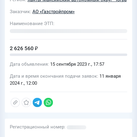
(эксплуатационный км 647,7-685).
Заказчик
АО «Газстройпром»
Сплошная замена труб. Казымское
Наименование ЭТП
ЛПУМГ. Капитальный ремонт МГ
лупинг Новопсков/Петровск, инв.
№000175, Ду 1400, ремонтируемый
2 626 560 ₽
участок км 551-579. Сплошная замена
труб. Казымское ЛПУМГ. Капитальный
Дата объявления
15 сентября 2023 г., 17:57
ремонт МГ Уренгой-Новопсков,
Ду1400, ремонтируемый участок
Дата и время окончания подачи заявок
11 января
2024 г., 12:00
714,790-730,450 (эксплуатационный
км 718-734), инв.№000183. Замена
труб. Перегребненское ЛПУМГ) для
нужд ООО «ГСП-Механизация»
Регистрационный номер