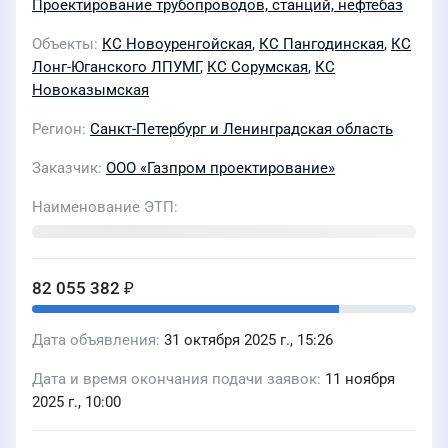
Проектирование трубопроводов, станций, нефтебаз
Перегребное-Ухта». Этап 9.2.
Объекты
КС Новоуренгойская
,
КС Пангодинская
,
КС
Трубопроводы подачи газа на
Лонг-Юганского ЛПУМГ
,
КС Сорумская
,
КС
собственные нужды КС
Новоказымская
«Новоуренгойская», КС
Регион
Санкт-Петербург и Ленинградская область
«Пангодинская», КС «Лонг-
Юганская», КС «Сорумская», КС
Заказчик
ООО «Газпром проектирование»
«Новоказымская» для нужд ООО
Наименование ЭТП
"Газпром проектирование"
(25/2.3/00110927/ГППроект)
82 055 382 ₽
Дата объявления
31 октября 2025 г., 15:26
Дата и время окончания подачи заявок
11 ноября
2025 г., 10:00