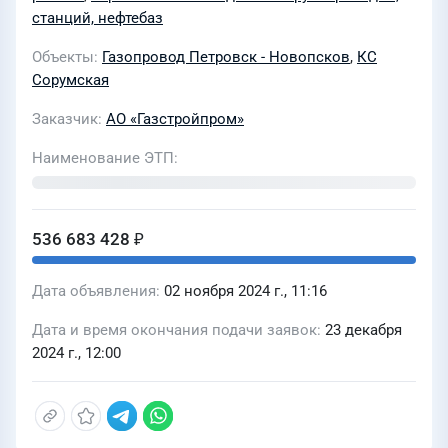
ЛПУМГ» (437/28) для нужд АО
станций, нефтебаз
"Газстройпром"
Объекты
Газопровод Петровск - Новопсков
,
КС
Сорумская
Заказчик
АО «Газстройпром»
Наименование ЭТП
536 683 428 ₽
Дата объявления
02 ноября 2024 г., 11:16
Дата и время окончания подачи заявок
23 декабря
2024 г., 12:00