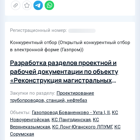
Регистрационный номер
Конкурентный отбор (Открытый конкурентный отбор
в электронной форме (Газпром))
Разработка разделов проектной и
рабочей документации по объекту
«Реконструкция магистральных
газопроводов на участке Уренгой-
Закупки по разделу
Проектирование
Перегребное-Ухта». Этап 9.2.
трубопроводов, станций, нефтебаз
Трубопроводы подачи газа на
Объекты
Газопровод Бованенково - Ухта I, II
,
КС
собственные нужды КС
Новоуренгойская
,
КС Пангодинская
,
КС
«Новоуренгойская», КС
Верхнеказымская
,
КС Лонг-Юганского ЛПУМГ
,
КС
«Пангодинская», КС «Лонг-
Сорумская