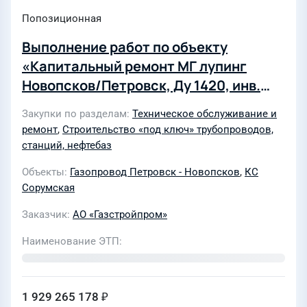
Попозиционная
Выполнение работ по объекту
«Капитальный ремонт МГ лупинг
Новопсков/Петровск, Ду 1420, инв.
№000182, ремонтируемый участок км
Закупки по разделам
Техническое обслуживание и
515 - 551. Замена труб. Сорумское
ремонт
,
Строительство «под ключ» трубопроводов,
ЛПУМГ» (437/28) для нужд АО
станций, нефтебаз
«Газстройпром»
Объекты
Газопровод Петровск - Новопсков
,
КС
Сорумская
Заказчик
АО «Газстройпром»
Наименование ЭТП
1 929 265 178 ₽