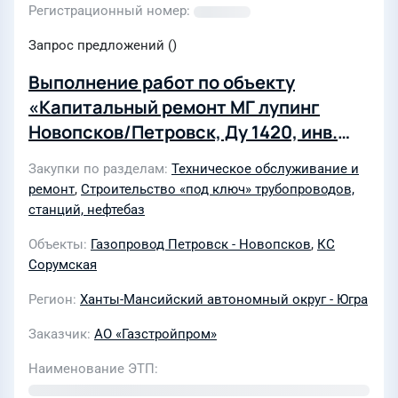
Регистрационный номер
Запрос предложений ()
Выполнение работ по объекту
«Капитальный ремонт МГ лупинг
Новопсков/Петровск, Ду 1420, инв.
№000182, ремонтируемый участок км
Закупки по разделам
Техническое обслуживание и
503 - 515. Замена труб. Сорумское
ремонт
,
Строительство «под ключ» трубопроводов,
ЛПУМГ», протяженностью
станций, нефтебаз
ремонтируемого участка 12 228 м
Объекты
Газопровод Петровск - Новопсков
,
КС
(DN1420) ООО «Газпром трансгаз
Сорумская
Югорск» в 2022 - 2023 гг. для АО
Регион
Ханты-Мансийский автономный округ - Югра
«Газстройпром»
Заказчик
АО «Газстройпром»
Наименование ЭТП